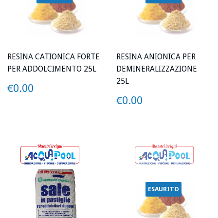
RESINA CATIONICA FORTE
RESINA ANIONICA PER
PER ADDOLCIMENTO 25L
DEMINERALIZZAZIONE
25L
PREZZO
€0.00
€0.00
PREZZO
€0.00
€0.00
ESAURITO