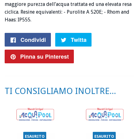
maggiore purezza dell’acqua trattata ed una elevata resa
ciclica. Resine equivalenti: - Purolite A 520E; - Rhom and
Haas: IP555.
Condividi
Condividi
Twitta
Twitta
su
su
Pinna su Pinterest
Pin
Facebook
Twitter
su
Pinterest
TI CONSIGLIAMO INOLTRE...
ESAURITO
ESAURITO