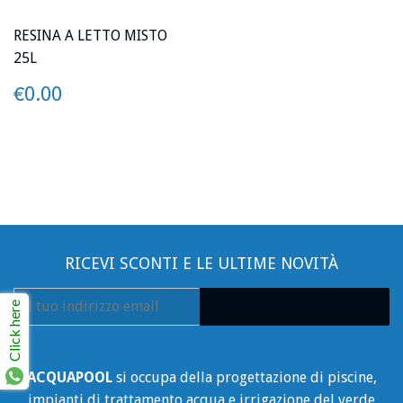
RESINA A LETTO MISTO
25L
PREZZO
€0.00
€0.00
RICEVI SCONTI E LE ULTIME NOVITÀ
E-
ISCRIVITI GRATUITAMENTE!
Click here
mail
ACQUAPOOL
si occupa della progettazione di piscine,
impianti di trattamento acqua e irrigazione del verde