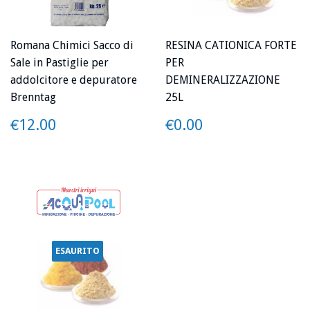
Romana Chimici Sacco di
RESINA CATIONICA FORTE
Sale in Pastiglie per
PER
addolcitore e depuratore
DEMINERALIZZAZIONE
Brenntag
25L
PREZZO
€12.00
PREZZO
€0.00
€12.00
€0.00
ESAURITO