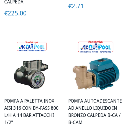
CALPEDA
PREZZO
€2.71
€2.71
PREZZO
€225.00
€225.00
POMPA A PALETTA INOX
POMPA AUTOADESCANTE
AISI 316 CON BY-PASS 800
AD ANELLO LIQUIDO IN
L/H A 14 BAR ATTACCHI
BRONZO CALPEDA B-CA /
1/2"
B-CAM