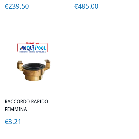
PREZZO
€239.50
PREZZO
€485.00
€239.50
€485.00
RACCORDO RAPIDO
FEMMINA
PREZZO
€3.21
€3.21