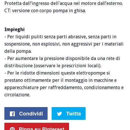
Protetta dall’ingresso dellʼacqua nel motore dall’esterno.
CT: versione con corpo pompa in ghisa.
Impieghi
- Per liquidi puliti senza parti abrasive, senza parti in
sospensione, non esplosivi, non aggressivi per i materiali
della pompa.
- Per aumentare la pressione disponibile da una rete di
distribuzione (osservare le prescrizioni locali).
- Per le ridotte dimensioni queste elettropompe si
prestano ottimamente per il montaggio in macchine e
apparecchiature per raffreddamento, condizionamento e
circolazione.
Condividi
Condividi
Twitta
Twitta
su
su
Pinna su Pinterest
Pin