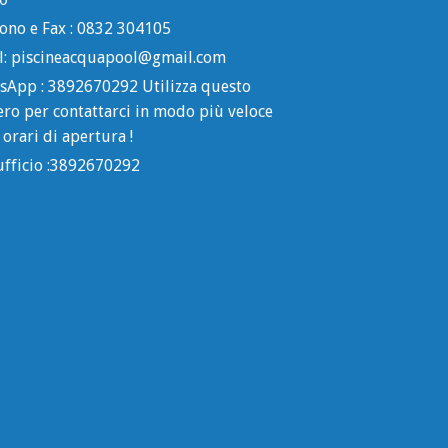
ono e Fax : 0832 304105
l: piscineacquapool@gmail.com
sApp : 3892670292 Utilizza questo
ro per contattarci in modo più veloce
 orari di apertura !
ufficio :3892670292