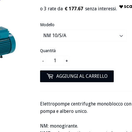
€ 177.67
Modello
Quantità
-
+
AGGIUNGI AL CARRELLO
Elettropompe centrifughe monoblocco con
pompa e albero unico.
NM: monogirante.