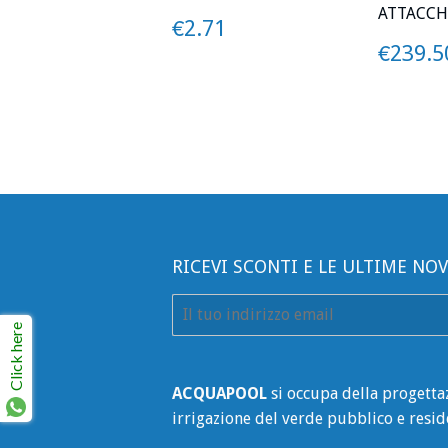
ATTACCHI
PREZZO
€2.71
€2.71
PREZ
€239.5
RICEVI SCONTI E LE ULTIME NOV
E-
mail
Click here
ACQUAPOOL
si occupa della progetta
irrigazione del verde pubblico e resid