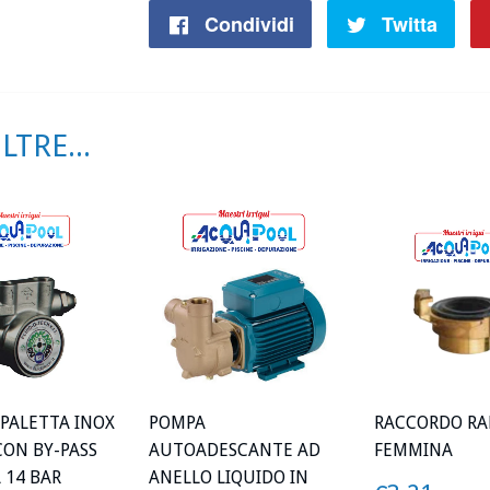
Condividi
Condividi
Twitta
Twit
su
su
Facebook
Twit
TRE...
PALETTA INOX
POMPA
RACCORDO RA
 CON BY-PASS
AUTOADESCANTE AD
FEMMINA
A 14 BAR
ANELLO LIQUIDO IN