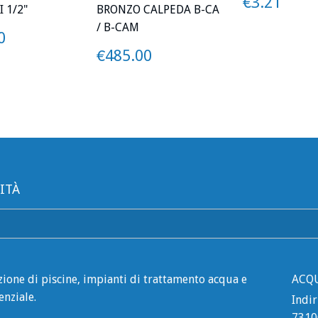
PREZZO
€3.
€3.21
 1/2"
BRONZO CALPEDA B-CA
/ B-CAM
ZO
€239.50
0
PREZZO
€485.00
€485.00
ITÀ
zione di piscine, impianti di trattamento acqua e
ACQ
enziale.
Indir
7310