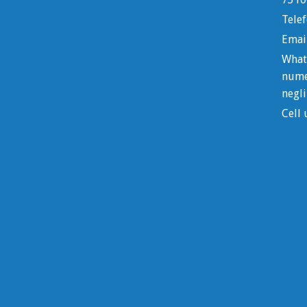
Telef
Emai
What
nume
negli
Cell 