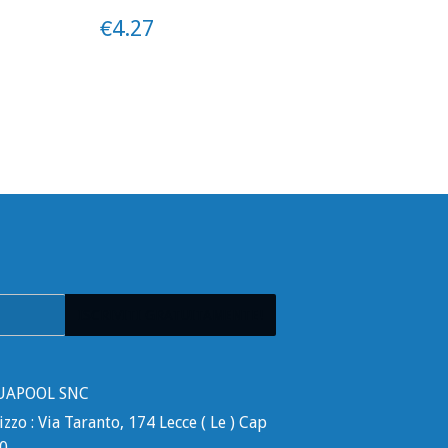
21
PREZZO
€4.27
€4.27
ISCRIVITI GRATUITAMENTE!
UAPOOL SNC
izzo : Via Taranto, 174 Lecce ( Le ) Cap
0