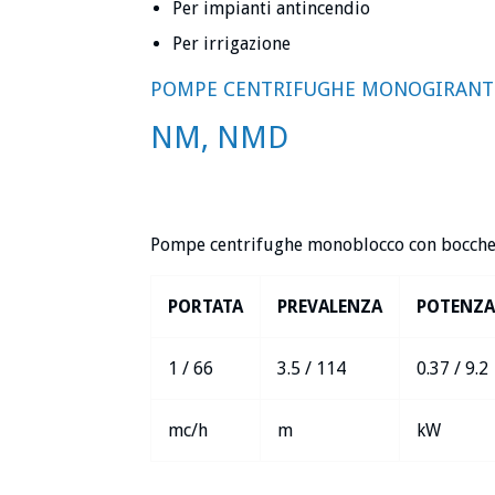
Per impianti antincendio
Per irrigazione
POMPE CENTRIFUGHE MONOGIRANTE
NM, NMD
Pompe centrifughe monoblocco con bocche 
PORTATA
PREVALENZA
POTENZA
1 / 66
3.5 / 114
0.37 / 9.2
mc/h
m
kW