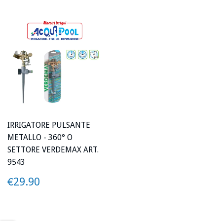
IRRIGATORE PULSANTE
METALLO - 360° O
SETTORE VERDEMAX ART.
9543
PREZZO
€29.90
€29.90