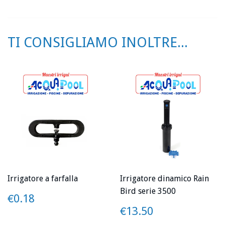
Facebook
Twitter
su
Pinterest
TI CONSIGLIAMO INOLTRE...
Irrigatore a farfalla
Irrigatore dinamico Rain
Bird serie 3500
PREZZO
€0.18
€0.18
PREZZO
€13.50
€13.50