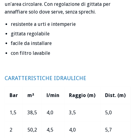
un'area circolare. Con regolazione di gittata per
annaffiare solo dove serve, senza sprechi.
resistente a urti e intemperie
gittata regolabile
facile da installare
con filtro lavabile
CARATTERISTICHE IDRAULICHE
Bar
m²
l/min
Raggio (m)
Dist. (m)
1,5
38,5
4,0
3,5
5,0
2
50,2
4,5
4,0
5,7