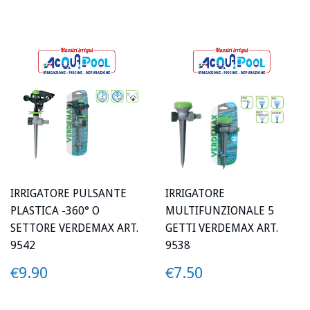
IRRIGATORE PULSANTE
IRRIGATORE
PLASTICA -360° O
MULTIFUNZIONALE 5
SETTORE VERDEMAX ART.
GETTI VERDEMAX ART.
9542
9538
PREZZO
€9.90
PREZZO
€7.50
€9.90
€7.50