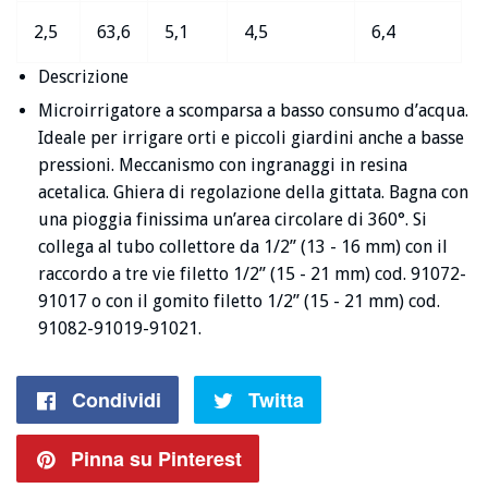
2,5
63,6
5,1
4,5
6,4
Descrizione
Microirrigatore a scomparsa a basso consumo d’acqua.
Ideale per irrigare orti e piccoli giardini anche a basse
pressioni. Meccanismo con ingranaggi in resina
acetalica. Ghiera di regolazione della gittata. Bagna con
una pioggia finissima un’area circolare di 360°. Si
collega al tubo collettore da 1/2” (13 - 16 mm) con il
raccordo a tre vie filetto 1/2” (15 - 21 mm) cod. 91072-
91017 o con il gomito filetto 1/2” (15 - 21 mm) cod.
91082-91019-91021.
Condividi
Condividi
Twitta
Twitta
su
su
Pinna su Pinterest
Pin