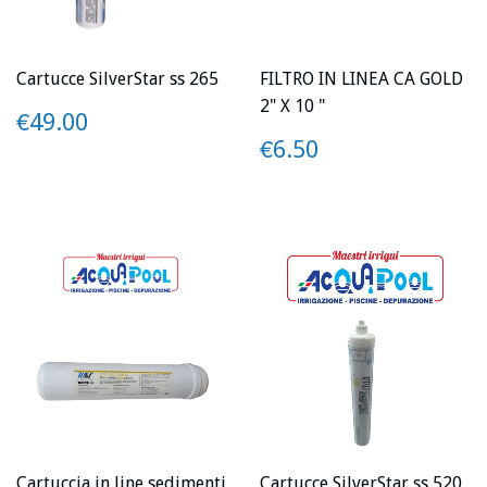
Cartucce SilverStar ss 265
FILTRO IN LINEA CA GOLD
2" X 10 "
PREZZO
€49.00
€49.00
PREZZO
€6.50
€6.50
Cartuccia in line sedimenti
Cartucce SilverStar ss 520