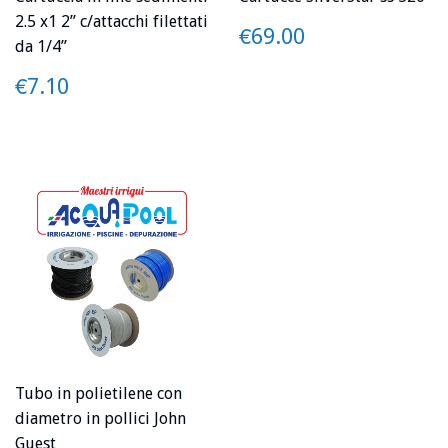
2.5 x1 2” c/attacchi filettati
PREZZO
€69.00
€69.00
da 1/4”
PREZZO
€7.10
€7.10
Tubo in polietilene con
diametro in pollici John
Guest