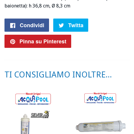
baionetta): h 36,8 cm, Ø 8,3 cm
Condividi
Condividi
Twitta
Twitta
su
su
Pinna su Pinterest
Pin
Facebook
Twitter
su
Pinterest
TI CONSIGLIAMO INOLTRE...