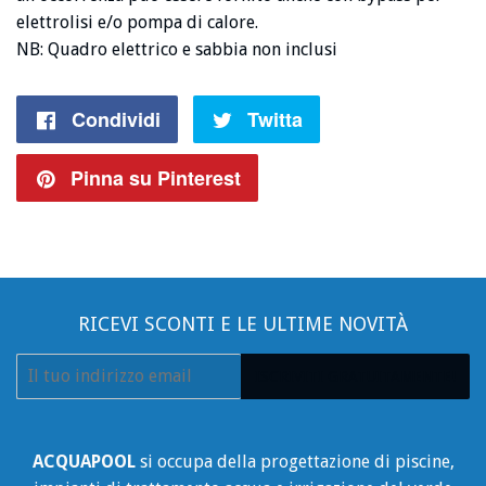
elettrolisi e/o pompa di calore.
NB: Quadro elettrico e sabbia non inclusi
Condividi
Condividi
Twitta
Twitta
su
su
Pinna su Pinterest
Pin
Facebook
Twitter
su
Pinterest
RICEVI SCONTI E LE ULTIME NOVITÀ
E-
ISCRIVITI GRATUITAMENTE!
mail
ACQUAPOOL
si occupa della progettazione di piscine,