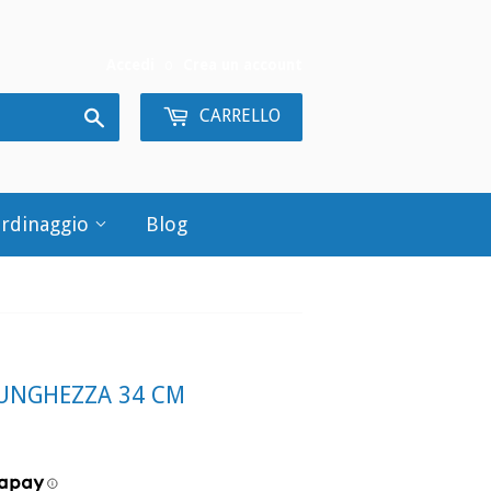
Accedi
o
Crea un account
Cerca
CARRELLO
ardinaggio
Blog
LUNGHEZZA 34 CM