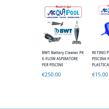
BWT Battery Cleaner PK
RETINO P
X-FLOW ASPIRATORE
PISCINA 
PER PISCINE
PLASTICA
PREZZO
€250.00
PREZ
€250.00
€15.00