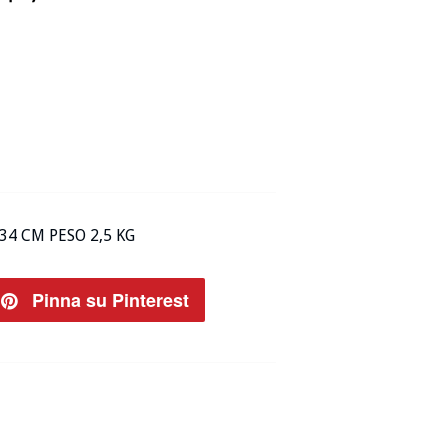
4 CM PESO 2,5 KG
ta
Pinna su Pinterest
Pin
su
ter
Pinterest