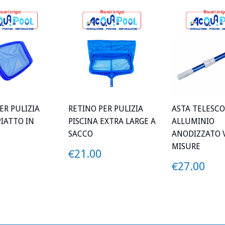
ER PULIZIA
RETINO PER PULIZIA
ASTA TELESCO
PIATTO IN
PISCINA EXTRA LARGE A
ALLUMINIO
SACCO
ANODIZZATO 
MISURE
ZO
€15.00
PREZZO
€21.00
€21.00
PREZZO
€2
€27.00