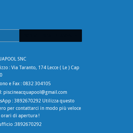
ISCRIVITI GRATUITAMENTE!
UAPOOL SNC
izzo : Via Taranto, 174 Lecce ( Le ) Cap
0
ono e Fax : 0832 304105
l: piscineacquapool@gmail.com
sApp : 3892670292 Utilizza questo
ro per contattarci in modo più veloce
 orari di apertura !
ufficio :3892670292