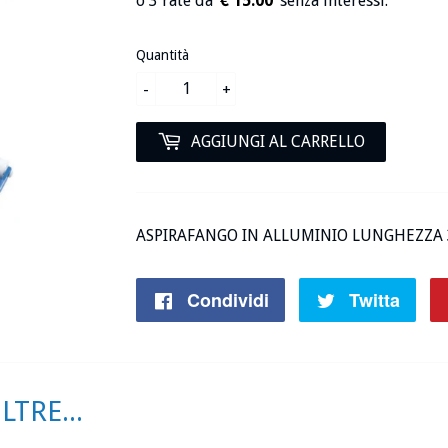
€ 15.00
Quantità
-
+
AGGIUNGI AL CARRELLO
ASPIRAFANGO IN ALLUMINIO LUNGHEZZA 3
Condividi
Condividi
Twitta
Twit
su
su
Facebook
Twit
TRE...