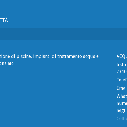
ITÀ
zione di piscine, impianti di trattamento acqua e
ACQ
enziale.
Indir
7310
Telef
Emai
What
nume
negli
Cell 