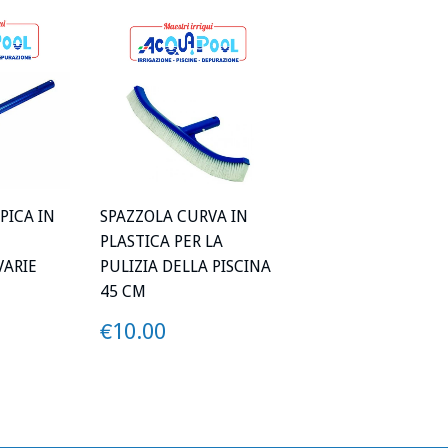
PICA IN
SPAZZOLA CURVA IN
PLASTICA PER LA
VARIE
PULIZIA DELLA PISCINA
45 CM
7.00
PREZZO
€10.00
€10.00